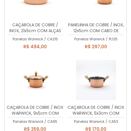
CAÇAROLA DE COBRE /
PANELINHA DE COBRE / INOX,
INOX, 21x5cm COM ALÇAS
12x5cm COM CABO DE
DE LATÃO MACIÇO, 1,73 Lts
LATÃO MACIÇO, 560ml
Panelas Warwick
/
CA215
Panelas Warwick
/
PL125
R$ 494,00
R$ 297,00
CAÇAROLA DE COBRE / INOX
CAÇAROLA DE COBRE / INOX
WARWICK, 9x5cm COM
WARWICK, 5x3cm COM
ALÇAS DE LATÃO MACIÇO,
ALÇAS DE LATÃO MACIÇO,
Panelas Warwick
/
CA95
Panelas Warwick
/
CA53
350ml
60ml
R$ 259,00
R$ 170,00