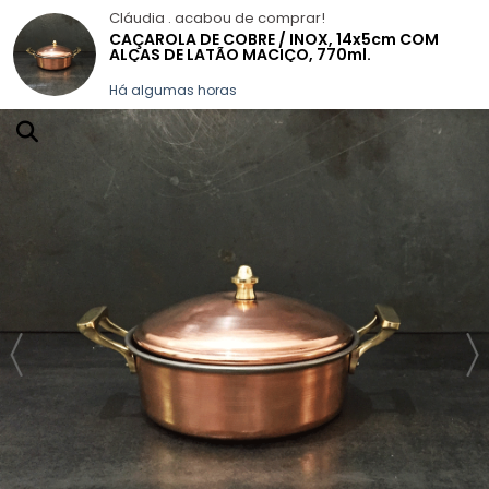
Cláudia .
acabou de comprar!
CAÇAROLA DE COBRE / INOX, 14x5cm COM
ALÇAS DE LATÃO MACIÇO, 770ml.
GALERIA DE FOTOS
LIMPEZA E DICAS
QUEM SOMOS
CONTATO
Há algumas horas