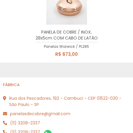
PANELA DE COBRE / INOX,
28x5cm COM CABO DE LATÃO
MACIÇO, 2,90 Lts
Panelas Warwick
/
PL285
R$ 673,00
FÁBRICA
Rua dos Pescadores, 192 - Cambuci - CEP 01522-030 -
São Paulo - SP
panelasdecobre@gmail.com
(11) 3208-2337
(11) 3208-2337