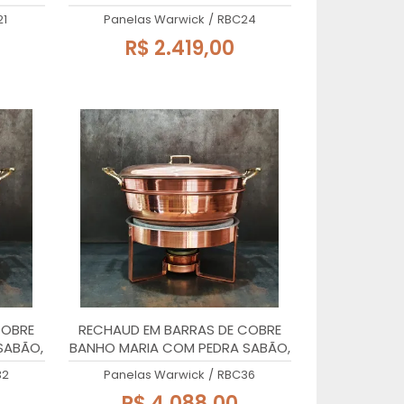
24x27cm, 3 Litros
21
Panelas Warwick
/
RBC24
R$ 2.419,00
COBRE
RECHAUD EM BARRAS DE COBRE
SABÃO,
BANHO MARIA COM PEDRA SABÃO,
36x27cm, 8 Litros
32
Panelas Warwick
/
RBC36
R$ 4.088,00