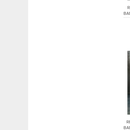
R
BA
R
BA