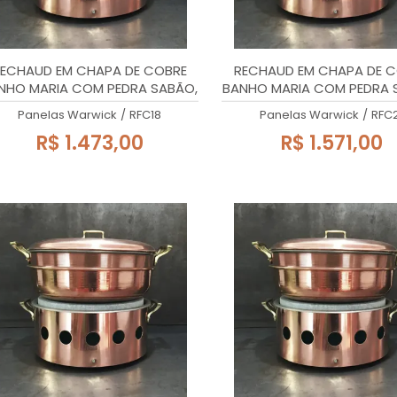
ECHAUD EM CHAPA DE COBRE
RECHAUD EM CHAPA DE 
NHO MARIA COM PEDRA SABÃO,
BANHO MARIA COM PEDRA 
18x27cm, 1,7 Litros
21x27cm, 2,3 Litros
Panelas Warwick
/
RFC18
Panelas Warwick
/
RFC2
R$ 1.473,00
R$ 1.571,00