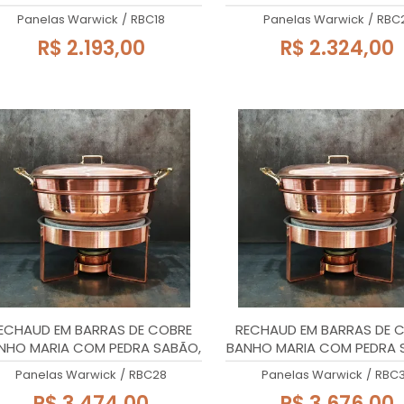
18x27cm, 1,7 Litros
21x27cm, 2,3 Litros
Panelas Warwick
/
RBC18
Panelas Warwick
/
RBC
R$ 2.193,00
R$ 2.324,00
ECHAUD EM BARRAS DE COBRE
RECHAUD EM BARRAS DE 
NHO MARIA COM PEDRA SABÃO,
BANHO MARIA COM PEDRA 
28x27cm, 4 Litros
32x27cm, 5,2 Litros
Panelas Warwick
/
RBC28
Panelas Warwick
/
RBC
R$ 3.474,00
R$ 3.676,00