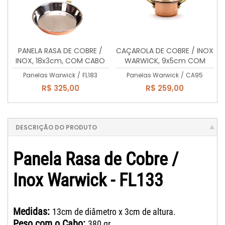
PANELA RASA DE COBRE /
CAÇAROLA DE COBRE / INOX
INOX, 18x3cm, COM CABO
WARWICK, 9x5cm COM
DE LATÃO MACIÇO, 650ml.
ALÇAS DE LATÃO MACIÇO,
Panelas Warwick
/
FL183
Panelas Warwick
/
CA95
350ml
R$ 325,00
R$ 259,00
DESCRIÇÃO DO PRODUTO
Panela Rasa de Cobre /
Inox Warwick - FL133
Medidas:
13cm de diâmetro x 3cm de altura.
Peso com o Cabo:
380 gr.