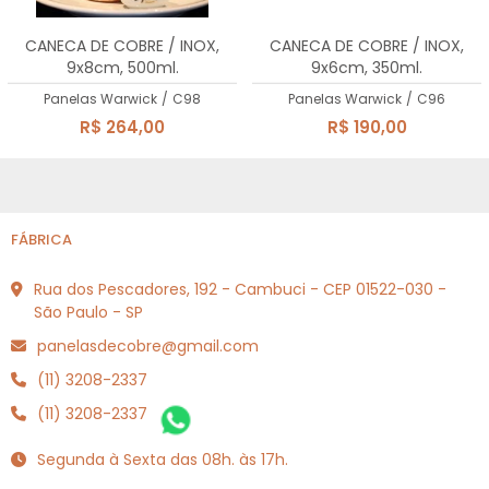
A - Z
CANECA DE COBRE / INOX,
CANECA DE COBRE / INOX,
9x8cm, 500ml.
9x6cm, 350ml.
Panelas Warwick
/
C98
Panelas Warwick
/
C96
R$ 264,00
R$ 190,00
FÁBRICA
Rua dos Pescadores, 192 - Cambuci - CEP 01522-030 -
São Paulo - SP
panelasdecobre@gmail.com
(11) 3208-2337
(11) 3208-2337
Segunda à Sexta das 08h. às 17h.