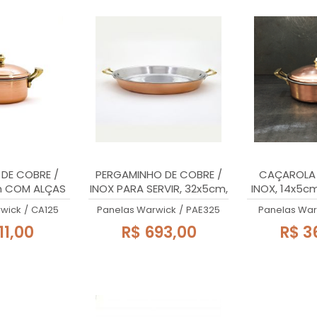
DE COBRE /
PERGAMINHO DE COBRE /
CAÇAROLA 
m COM ALÇAS
INOX PARA SERVIR, 32x5cm,
INOX, 14x5c
CIÇO, 560ml
COM ALÇAS, 3,5 Lts
DE LATÃO MA
wick
/
CA125
Panelas Warwick
/
PAE325
Panelas War
11,00
R$ 693,00
R$ 3