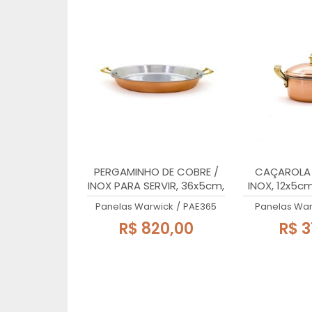
PERGAMINHO DE COBRE /
CAÇAROLA 
INOX PARA SERVIR, 36x5cm,
INOX, 12x5c
COM ALÇAS, 4,5 Lts
DE LATÃO MA
Panelas Warwick
/
PAE365
Panelas War
R$ 820,00
R$ 3