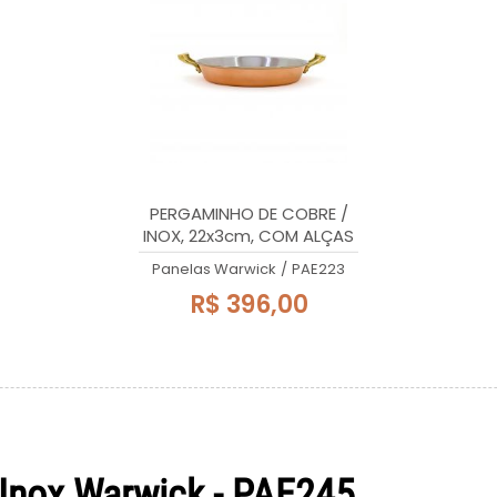
PERGAMINHO DE COBRE /
INOX, 22x3cm, COM ALÇAS
DE LATÃO MACIÇO, 1 litro
Panelas Warwick
/
PAE223
R$ 396,00
Inox Warwick - PAE245