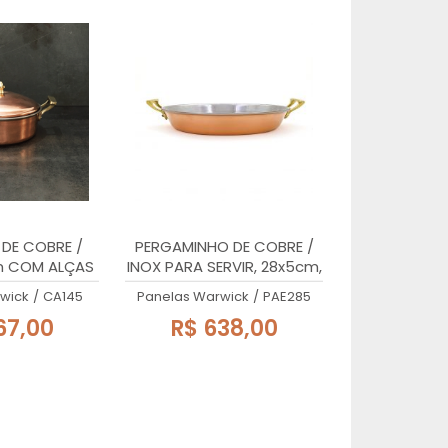
DE COBRE /
PERGAMINHO DE COBRE /
m COM ALÇAS
INOX PARA SERVIR, 28x5cm,
CIÇO, 770ml.
COM ALÇAS, 2,65 Lts
wick
/
CA145
Panelas Warwick
/
PAE285
67,00
R$ 638,00