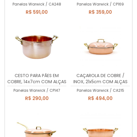
DE LATÃO MACIÇO, 3 Lts
DE LATÃO MACIÇO, 2,3 Lts.
Panelas Warwick
/
CA248
Panelas Warwick
/
CP169
R$ 591,00
R$ 359,00
CESTO PARA PÃES EM
CAÇAROLA DE COBRE /
COBRE, 14x7cm COM ALÇAS
INOX, 21x5cm COM ALÇAS
DE LATÃO MACIÇO, 1 Lt.
DE LATÃO MACIÇO, 1,73 Lts
Panelas Warwick
/
CP147
Panelas Warwick
/
CA215
R$ 290,00
R$ 494,00