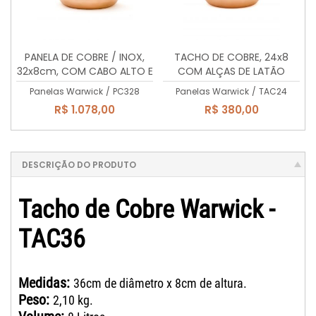
PANELA DE COBRE / INOX,
TACHO DE COBRE, 24x8
32x8cm, COM CABO ALTO E
COM ALÇAS DE LATÃO
ALÇA DE LATÃO MACIÇO, 5,2
MACIÇO, 3 Lts.
Panelas Warwick
/
PC328
Panelas Warwick
/
TAC24
Litros
R$ 1.078,00
R$ 380,00
DESCRIÇÃO DO PRODUTO
Tacho de Cobre Warwick -
TAC36
Medidas:
36cm de diâmetro x 8cm de altura.
Peso:
2,10 kg.