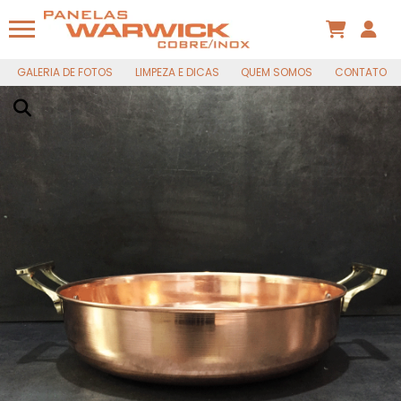
TACHO DE COBRE, 36x8cm COM ALÇAS DE
LATÃO MACIÇO, 8 Lts.
Há algumas horas
GALERIA DE FOTOS
LIMPEZA E DICAS
QUEM SOMOS
CONTATO