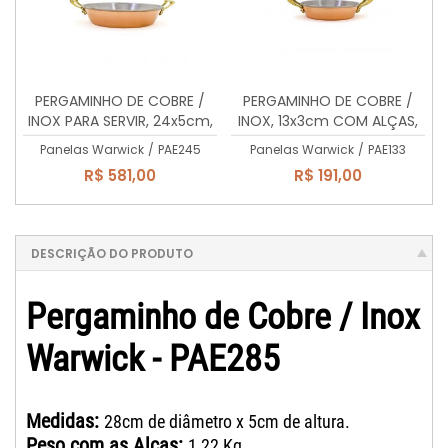
PERGAMINHO DE COBRE /
PERGAMINHO DE COBRE /
INOX PARA SERVIR, 24x5cm,
INOX, 13x3cm COM ALÇAS,
COM ALÇAS, 1,8 Lts
DE LATÃO MACIÇO 300ml.
Panelas Warwick
/
PAE245
Panelas Warwick
/
PAE133
R$ 581,00
R$ 191,00
DESCRIÇÃO DO PRODUTO
Pergaminho de Cobre / Inox
Warwick - PAE285
Medidas:
28cm de diâmetro x 5cm de altura.
Peso com as Alças:
1,22 Kg.